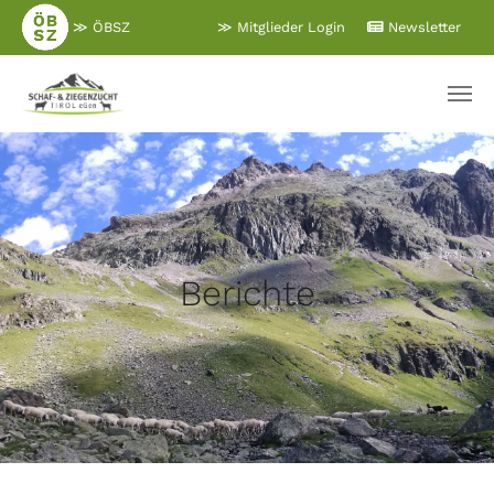
Zum
≫ ÖBSZ
≫ Mitglieder Login
Newsletter
Hauptinhalt
springen
Berichte