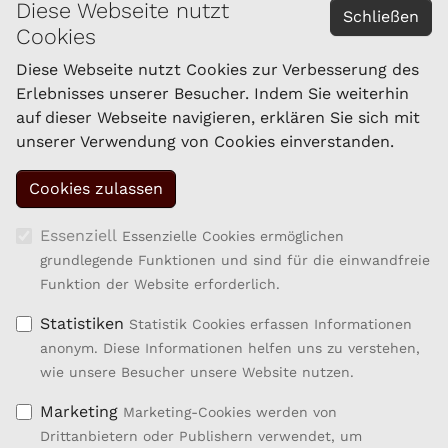
Diese Webseite nutzt
Schließen
Cookies
Impressum
Datenschutzerklärung
Diese Webseite nutzt Cookies zur Verbesserung des
Erlebnisses unserer Besucher. Indem Sie weiterhin
auf dieser Webseite navigieren, erklären Sie sich mit
KONTAKT
unserer Verwendung von Cookies einverstanden.
Schaf- und Ziegenzucht Tirol eGen
Brixner Straße 1
6020 Innsbruck
Tel.: 059/292-1861
Essenziell
Essenzielle Cookies ermöglichen
Fax: 059/292-1869
grundlegende Funktionen und sind für die einwandfreie
kompetenzzentrum.sz@lk-tirol.at
Funktion der Website erforderlich.
Statistiken
Statistik Cookies erfassen Informationen
anonym. Diese Informationen helfen uns zu verstehen,
wie unsere Besucher unsere Website nutzen.
Marketing
Marketing-Cookies werden von
Drittanbietern oder Publishern verwendet, um