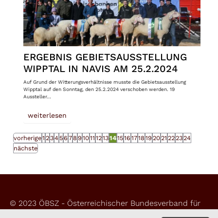
ERGEBNIS GEBIETSAUSSTELLUNG
WIPPTAL IN NAVIS AM 25.2.2024
Auf Grund der Witterungsverhältnisse musste die Gebietsausstellung
Wipptal auf den Sonntag, den 25.2.2024 verschoben werden. 19
Aussteller…
weiterlesen
vorherige
1
2
3
4
5
6
7
8
9
10
11
12
13
14
15
16
17
18
19
20
21
22
23
24
nächste
© 2023 ÖBSZ - Österreichischer Bundesverband für
Schafe und Ziegen