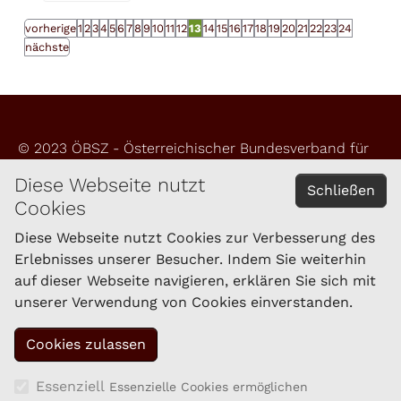
vorherige
1
2
3
4
5
6
7
8
9
10
11
12
13
14
15
16
17
18
19
20
21
22
23
24
nächste
© 2023 ÖBSZ - Österreichischer Bundesverband für
Schafe und Ziegen
Diese Webseite nutzt
Schließen
Cookies
Impressum
Datenschutzerklärung
Diese Webseite nutzt Cookies zur Verbesserung des
Erlebnisses unserer Besucher. Indem Sie weiterhin
auf dieser Webseite navigieren, erklären Sie sich mit
KONTAKT
unserer Verwendung von Cookies einverstanden.
Schaf- und Ziegenzucht Tirol eGen
Brixner Straße 1
6020 Innsbruck
Tel.: 059/292-1861
Essenziell
Essenzielle Cookies ermöglichen