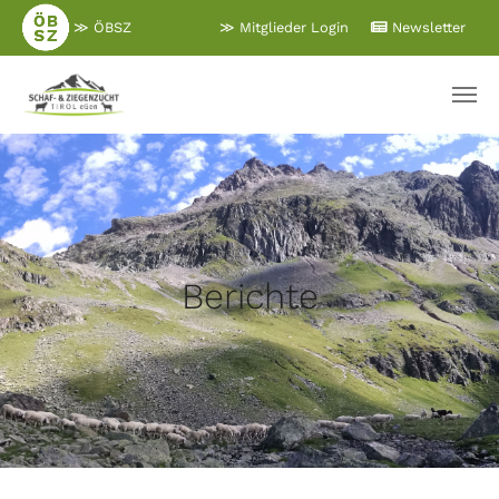
Zum
≫ ÖBSZ
≫ Mitglieder Login
Newsletter
Hauptinhalt
springen
Berichte