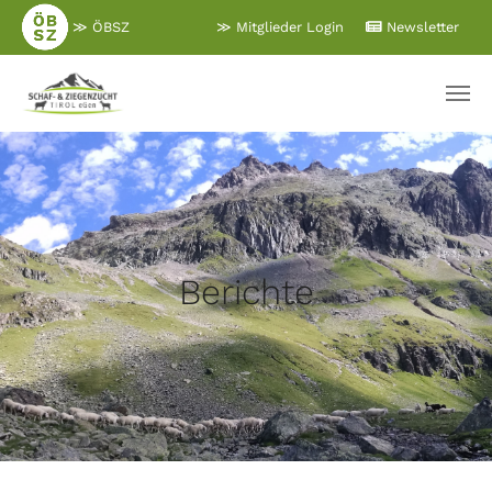
Zum
≫ ÖBSZ
≫ Mitglieder Login
Newsletter
Hauptinhalt
springen
Berichte