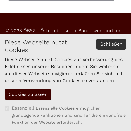
© 2023 ÖBSZ - Österreichischer Bundesverband für
Schafe und Ziegen
Diese Webseite nutzt
Schließen
Cookies
Impressum
Datenschutzerklärung
Diese Webseite nutzt Cookies zur Verbesserung des
Erlebnisses unserer Besucher. Indem Sie weiterhin
auf dieser Webseite navigieren, erklären Sie sich mit
KONTAKT
unserer Verwendung von Cookies einverstanden.
Schaf- und Ziegenzucht Tirol eGen
Brixner Straße 1
6020 Innsbruck
Tel.: 059/292-1861
Essenziell
Essenzielle Cookies ermöglichen
Fax: 059/292-1869
grundlegende Funktionen und sind für die einwandfreie
kompetenzzentrum.sz@lk-tirol.at
Funktion der Website erforderlich.