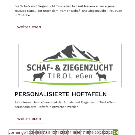
Die Schaf- und Ziegenzucht Tirol eGen hat seit Neuem einen eigenen
Youtube Kanal, der unter dem Namen Schaf- und Ziegenzucht Tirol eGen
in Youtube…
weiterlesen
PERSONALISIERTE HOFTAFELN
Seit diesem Jahr können bei der Schaf- und Ziegenzucht Tirol eGen
personalisierte Hoftafeln erworben werden.
weiterlesen
vorherige
1
2
3
4
5
6
7
8
9
10
11
12
13
14
15
16
17
18
19
20
21
22
23
24