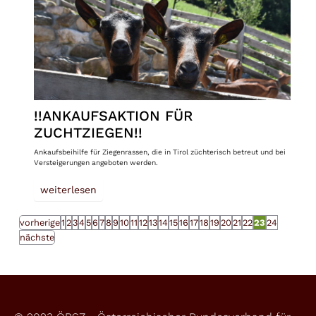
!!ANKAUFSAKTION FÜR
ZUCHTZIEGEN!!
Ankaufsbeihilfe für Ziegenrassen, die in Tirol züchterisch betreut und bei
Versteigerungen angeboten werden.
weiterlesen
vorherige
1
2
3
4
5
6
7
8
9
10
11
12
13
14
15
16
17
18
19
20
21
22
23
24
nächste