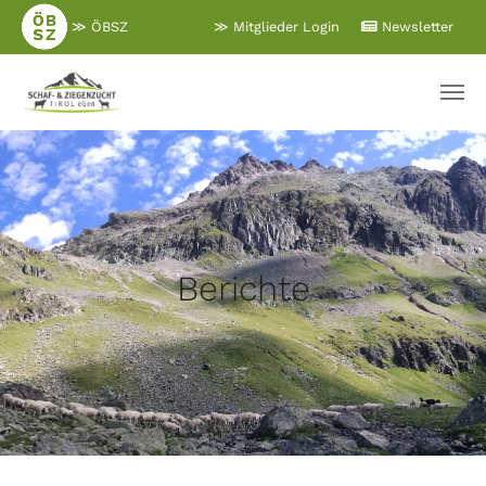
Zum
≫ ÖBSZ
≫ Mitglieder Login
Newsletter
Hauptinhalt
springen
Berichte