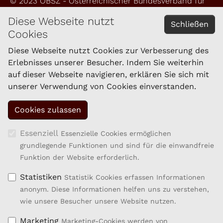
© 2023 ÖBSZ - Österreichischer Bundesverband für
Schafe und Ziegen
Diese Webseite nutzt
Schließen
Cookies
Impressum
Datenschutzerklärung
Diese Webseite nutzt Cookies zur Verbesserung des
Erlebnisses unserer Besucher. Indem Sie weiterhin
auf dieser Webseite navigieren, erklären Sie sich mit
KONTAKT
unserer Verwendung von Cookies einverstanden.
Schaf- und Ziegenzucht Tirol eGen
Brixner Straße 1
6020 Innsbruck
Tel.: 059/292-1861
Essenziell
Essenzielle Cookies ermöglichen
Fax: 059/292-1869
grundlegende Funktionen und sind für die einwandfreie
kompetenzzentrum.sz@lk-tirol.at
Funktion der Website erforderlich.
Statistiken
Statistik Cookies erfassen Informationen
anonym. Diese Informationen helfen uns zu verstehen,
wie unsere Besucher unsere Website nutzen.
Marketing
Marketing-Cookies werden von