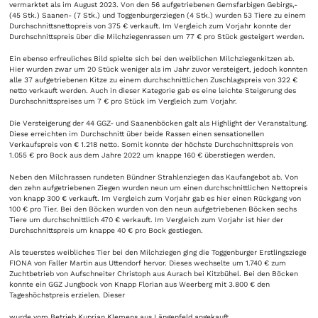
vermarktet als im August 2023. Von den 56 aufgetriebenen Gemsfarbigen Gebirgs,-
(45 Stk.) Saanen- (7 Stk.) und Toggenburgerziegen (4 Stk.) wurden 53 Tiere zu einem
Durchschnittsnettopreis von 375 € verkauft. Im Vergleich zum Vorjahr konnte der
Durchschnittspreis über die Milchziegenrassen um 77 € pro Stück gesteigert werden.
Ein ebenso erfreuliches Bild spielte sich bei den weiblichen Milchziegenkitzen ab.
Hier wurden zwar um 20 Stück weniger als im Jahr zuvor versteigert, jedoch konnten
alle 37 aufgetriebenen Kitze zu einem durchschnittlichen Zuschlagspreis von 322 €
netto verkauft werden. Auch in dieser Kategorie gab es eine leichte Steigerung des
Durchschnittspreises um 7 € pro Stück im Vergleich zum Vorjahr.
Die Versteigerung der 44 GGZ- und Saanenböcken galt als Highlight der Veranstaltung.
Diese erreichten im Durchschnitt über beide Rassen einen sensationellen
Verkaufspreis von € 1.218 netto. Somit konnte der höchste Durchschnittspreis von
1.055 € pro Bock aus dem Jahre 2022 um knappe 160 € überstiegen werden.
Neben den Milchrassen rundeten Bündner Strahlenziegen das Kaufangebot ab. Von
den zehn aufgetriebenen Ziegen wurden neun um einen durchschnittlichen Nettopreis
von knapp 300 € verkauft. Im Vergleich zum Vorjahr gab es hier einen Rückgang von
100 € pro Tier. Bei den Böcken wurden von den neun aufgetriebenen Böcken sechs
Tiere um durchschnittlich 470 € verkauft. Im Vergleich zum Vorjahr ist hier der
Durchschnittspreis um knappe 40 € pro Bock gestiegen.
Als teuerstes weibliches Tier bei den Milchziegen ging die Toggenburger Erstlingsziege
FIONA von Faller Martin aus Uttendorf hervor. Dieses wechselte um 1.740 € zum
Zuchtbetrieb von Aufschneiter Christoph aus Aurach bei Kitzbühel. Bei den Böcken
konnte ein GGZ Jungbock von Knapp Florian aus Weerberg mit 3.800 € den
Tageshöchstpreis erzielen. Dieser
wurde vom Betrieb Kuprian Klemens aus Längenfeld angekauft.