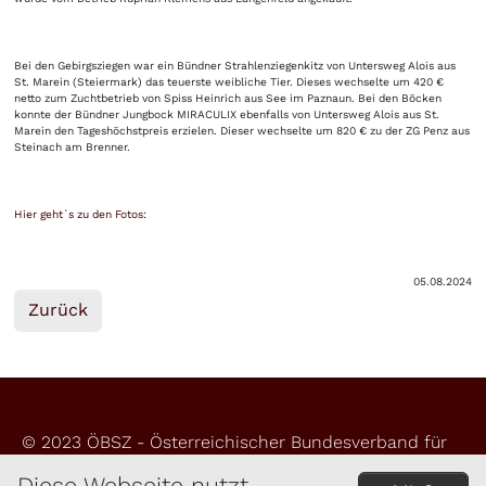
Bei den Gebirgsziegen war ein Bündner Strahlenziegenkitz von Untersweg Alois aus
St. Marein (Steiermark) das teuerste weibliche Tier. Dieses wechselte um 420 €
netto zum Zuchtbetrieb von Spiss Heinrich aus See im Paznaun. Bei den Böcken
konnte der Bündner Jungbock MIRACULIX ebenfalls von Untersweg Alois aus St.
Marein den Tageshöchstpreis erzielen. Dieser wechselte um 820 € zu der ZG Penz aus
Steinach am Brenner.
Hier geht`s zu den Fotos:
05.08.2024
Zurück
© 2023 ÖBSZ - Österreichischer Bundesverband für
Schafe und Ziegen
Diese Webseite nutzt