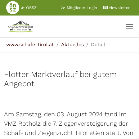
Zum
≫ ÖBSZ
≫ Mitglieder Login
Newsletter
Hauptinhalt
springen
Sie sind hier:
www.schafe-tirol.at
Aktuelles
Detail
Flotter Marktverlauf bei gutem
Angebot
Am Samstag, den 03. August 2024 fand im
VMZ Rotholz die 7. Ziegenversteigerung der
Schaf- und Ziegenzucht Tirol eGen statt. Von