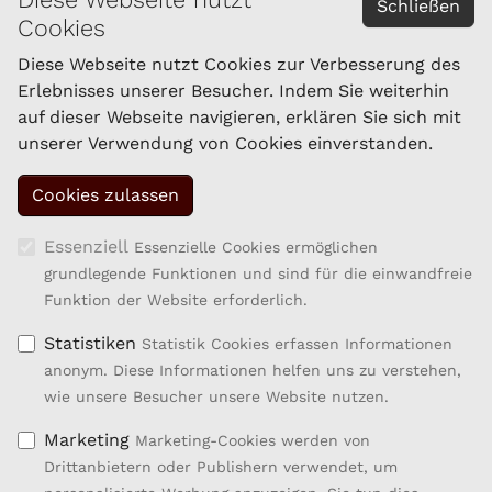
Schließen
Cookies
Impressum
Datenschutzerklärung
Diese Webseite nutzt Cookies zur Verbesserung des
Erlebnisses unserer Besucher. Indem Sie weiterhin
auf dieser Webseite navigieren, erklären Sie sich mit
KONTAKT
unserer Verwendung von Cookies einverstanden.
Schaf- und Ziegenzucht Tirol eGen
Brixner Straße 1
6020 Innsbruck
Tel.: 059/292-1861
Essenziell
Essenzielle Cookies ermöglichen
Fax: 059/292-1869
grundlegende Funktionen und sind für die einwandfreie
kompetenzzentrum.sz@lk-tirol.at
Funktion der Website erforderlich.
Statistiken
Statistik Cookies erfassen Informationen
anonym. Diese Informationen helfen uns zu verstehen,
wie unsere Besucher unsere Website nutzen.
Marketing
Marketing-Cookies werden von
Drittanbietern oder Publishern verwendet, um