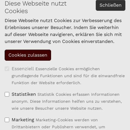
Diese Webseite nutzt
Schließen
Cookies
Impressum
Datenschutzerklärung
Diese Webseite nutzt Cookies zur Verbesserung des
Erlebnisses unserer Besucher. Indem Sie weiterhin
auf dieser Webseite navigieren, erklären Sie sich mit
KONTAKT
unserer Verwendung von Cookies einverstanden.
Schaf- und Ziegenzucht Tirol eGen
Brixner Straße 1
6020 Innsbruck
Tel.: 059/292-1861
Essenziell
Essenzielle Cookies ermöglichen
Fax: 059/292-1869
grundlegende Funktionen und sind für die einwandfreie
kompetenzzentrum.sz@lk-tirol.at
Funktion der Website erforderlich.
Statistiken
Statistik Cookies erfassen Informationen
anonym. Diese Informationen helfen uns zu verstehen,
wie unsere Besucher unsere Website nutzen.
Marketing
Marketing-Cookies werden von
Drittanbietern oder Publishern verwendet, um