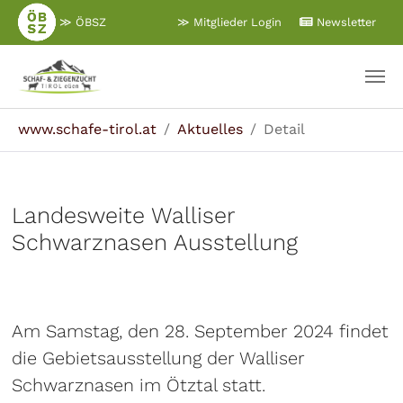
Zum
≫ ÖBSZ
≫ Mitglieder Login
Newsletter
Hauptinhalt
springen
Sie sind hier:
www.schafe-tirol.at
Aktuelles
Detail
Landesweite Walliser
Schwarznasen Ausstellung
Am Samstag, den 28. September 2024 findet
die Gebietsausstellung der Walliser
Schwarznasen im Ötztal statt.