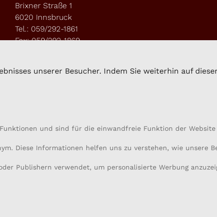
Brixner Straße 1
6020 Innsbruck
Tel.: 059/292-1861
Fax: 059/292-1869
kompetenzzentrum.sz@lk-tirol.at
bnisses unserer Besucher. Indem Sie weiterhin auf dieser 
Funktionen und sind für die einwandfreie Funktion der Website 
onym. Diese Informationen helfen uns zu verstehen, wie unsere 
oder Publishern verwendet, um personalisierte Werbung anzuzei
created with
by G+Z Software