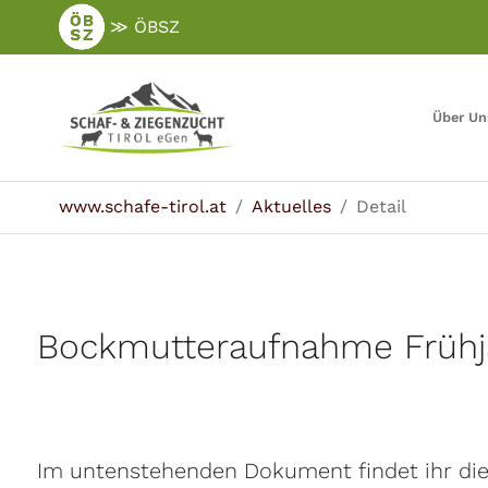
Zum
≫ ÖBSZ
Hauptinhalt
springen
Über Un
Sie sind hier:
www.schafe-tirol.at
Aktuelles
Detail
Bockmutteraufnahme Frühj
Im untenstehenden Dokument findet ihr di