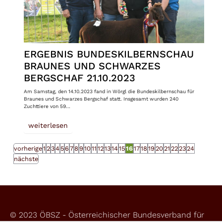
ERGEBNIS BUNDESKILBERNSCHAU
BRAUNES UND SCHWARZES
BERGSCHAF 21.10.2023
Am Samstag, den 14.10.2023 fand in Wörgl die Bundeskilbernschau für
Braunes und Schwarzes Bergschaf statt. Insgesamt wurden 240
Zuchttiere von 59…
weiterlesen
vorherige
1
2
3
4
5
6
7
8
9
10
11
12
13
14
15
16
17
18
19
20
21
22
23
24
nächste
© 2023 ÖBSZ - Österreichischer Bundesverband für