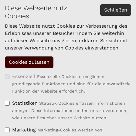
Schafe und Ziegen
Diese Webseite nutzt
Schließen
Cookies
Impressum
Datenschutzerklärung
Diese Webseite nutzt Cookies zur Verbesserung des
Erlebnisses unserer Besucher. Indem Sie weiterhin
auf dieser Webseite navigieren, erklären Sie sich mit
KONTAKT
unserer Verwendung von Cookies einverstanden.
Schaf- und Ziegenzucht Tirol eGen
Brixner Straße 1
6020 Innsbruck
Tel.: 059/292-1861
Essenziell
Essenzielle Cookies ermöglichen
Fax: 059/292-1869
grundlegende Funktionen und sind für die einwandfreie
kompetenzzentrum.sz@lk-tirol.at
Funktion der Website erforderlich.
Statistiken
Statistik Cookies erfassen Informationen
anonym. Diese Informationen helfen uns zu verstehen,
wie unsere Besucher unsere Website nutzen.
Marketing
Marketing-Cookies werden von