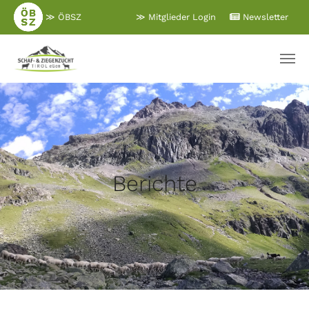
Zum
≫ ÖBSZ
≫ Mitglieder Login
Newsletter
Hauptinhalt
springen
Berichte