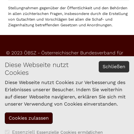
Stellungnahmen gegenüber der Öffentlichkeit und den Behörden
in allen züchterischen Fragen, insbesondere durch die Erstellung
von Gutachten und Vorschlägen bei allen die Schaf- und
Ziegenhaltung betreffenden Gesetzen und Anordnungen.
© 2023 ÖBSZ - Österreichischer Bundesverband für
Schafe und Ziegen
Diese Webseite nutzt
Schließen
Cookies
Impressum
Datenschutzerklärung
Diese Webseite nutzt Cookies zur Verbesserung des
Erlebnisses unserer Besucher. Indem Sie weiterhin
auf dieser Webseite navigieren, erklären Sie sich mit
KONTAKT
unserer Verwendung von Cookies einverstanden.
Schaf- und Ziegenzucht Tirol eGen
Brixner Straße 1
6020 Innsbruck
Tel.: 059/292-1861
Essenziell
Essenzielle Cookies ermöglichen