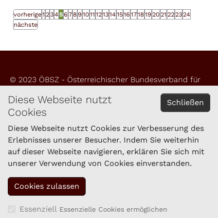
vorherige
1
2
3
4
5
6
7
8
9
10
11
12
13
14
15
16
17
18
19
20
21
22
23
24
nächste
© 2023 ÖBSZ - Österreichischer Bundesverband für
Schafe und Ziegen
Diese Webseite nutzt
Schließen
Cookies
Impressum
Datenschutzerklärung
Diese Webseite nutzt Cookies zur Verbesserung des
Erlebnisses unserer Besucher. Indem Sie weiterhin
auf dieser Webseite navigieren, erklären Sie sich mit
KONTAKT
unserer Verwendung von Cookies einverstanden.
Schaf- und Ziegenzucht Tirol eGen
Brixner Straße 1
6020 Innsbruck
Tel.: 059/292-1861
Essenziell
Essenzielle Cookies ermöglichen
Fax: 059/292-1869