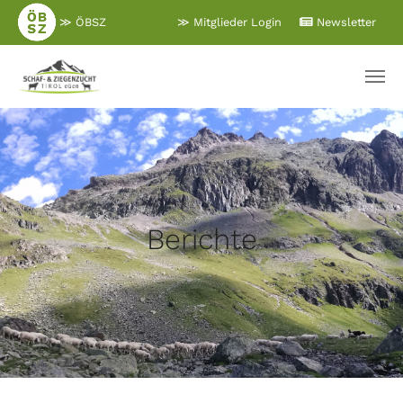
Zum
≫ ÖBSZ
≫ Mitglieder Login
Newsletter
Hauptinhalt
springen
Berichte