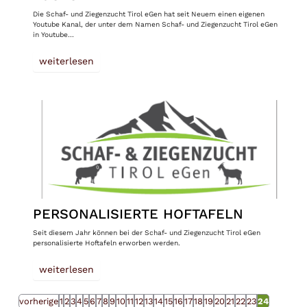
Die Schaf- und Ziegenzucht Tirol eGen hat seit Neuem einen eigenen
Youtube Kanal, der unter dem Namen Schaf- und Ziegenzucht Tirol eGen
in Youtube…
weiterlesen
PERSONALISIERTE HOFTAFELN
Seit diesem Jahr können bei der Schaf- und Ziegenzucht Tirol eGen
personalisierte Hoftafeln erworben werden.
weiterlesen
vorherige
1
2
3
4
5
6
7
8
9
10
11
12
13
14
15
16
17
18
19
20
21
22
23
24