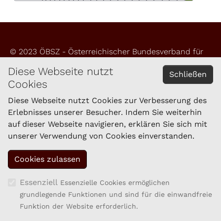
© 2023 ÖBSZ - Österreichischer Bundesverband für
Schafe und Ziegen
Diese Webseite nutzt
Schließen
Cookies
Impressum
Datenschutzerklärung
Diese Webseite nutzt Cookies zur Verbesserung des
Erlebnisses unserer Besucher. Indem Sie weiterhin
auf dieser Webseite navigieren, erklären Sie sich mit
KONTAKT
unserer Verwendung von Cookies einverstanden.
Schaf- und Ziegenzucht Tirol eGen
Brixner Straße 1
6020 Innsbruck
Tel.: 059/292-1861
Essenziell
Essenzielle Cookies ermöglichen
Fax: 059/292-1869
grundlegende Funktionen und sind für die einwandfreie
kompetenzzentrum.sz@lk-tirol.at
Funktion der Website erforderlich.