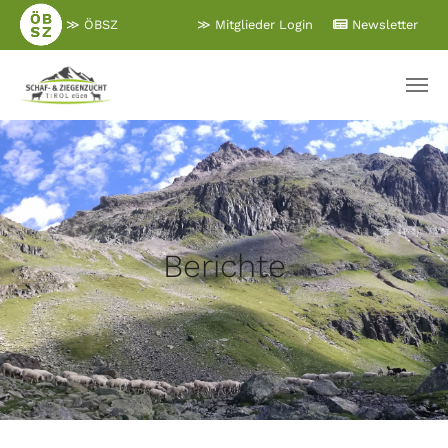
Zum
≫ ÖBSZ
≫ Mitglieder Login
Newsletter
Hauptinhalt
springen
Berichte