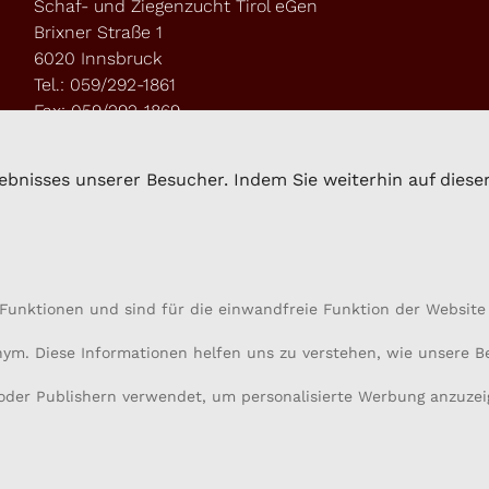
Schaf- und Ziegenzucht Tirol eGen
Brixner Straße 1
6020 Innsbruck
Tel.: 059/292-1861
Fax: 059/292-1869
kompetenzzentrum.sz@lk-tirol.at
bnisses unserer Besucher. Indem Sie weiterhin auf dieser 
Funktionen und sind für die einwandfreie Funktion der Website 
onym. Diese Informationen helfen uns zu verstehen, wie unsere 
oder Publishern verwendet, um personalisierte Werbung anzuzei
created with
by G+Z Software