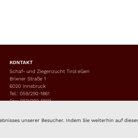
KONTAKT
Schaf- und Ziegenzucht Tirol eGen
Brixner Straße 1
6020 Innsbruck
Tel.: 059/292-1861
Fax: 059/292-1869
kompetenzzentrum.sz@lk-tirol.at
bnisses unserer Besucher. Indem Sie weiterhin auf dieser 