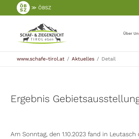
Zum
≫ ÖBSZ
Hauptinhalt
springen
Über Un
Sie sind hier:
www.schafe-tirol.at
Aktuelles
Detail
Ergebnis Gebietsausstellung
Am Sonntag, den 1.10.2023 fand in Leutasch 