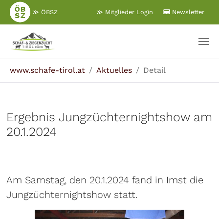
Zum
≫ ÖBSZ
≫ Mitglieder Login
Newsletter
Hauptinhalt
springen
Sie sind hier:
www.schafe-tirol.at
Aktuelles
Detail
Ergebnis Jungzüchternightshow am
20.1.2024
Am Samstag, den 20.1.2024 fand in Imst die
Jungzüchternightshow statt.