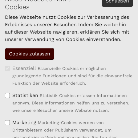
Schließen
Cookies
Impressum
Datenschutzerklärung
Diese Webseite nutzt Cookies zur Verbesserung des
Erlebnisses unserer Besucher. Indem Sie weiterhin
auf dieser Webseite navigieren, erklären Sie sich mit
KONTAKT
unserer Verwendung von Cookies einverstanden.
Schaf- und Ziegenzucht Tirol eGen
Brixner Straße 1
6020 Innsbruck
Tel.: 059/292-1861
Essenziell
Essenzielle Cookies ermöglichen
Fax: 059/292-1869
grundlegende Funktionen und sind für die einwandfreie
kompetenzzentrum.sz@lk-tirol.at
Funktion der Website erforderlich.
Statistiken
Statistik Cookies erfassen Informationen
anonym. Diese Informationen helfen uns zu verstehen,
wie unsere Besucher unsere Website nutzen.
Marketing
Marketing-Cookies werden von
Drittanbietern oder Publishern verwendet, um
personalisierte Werbung anzuzeigen. Sie tun dies,