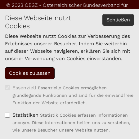
© 2023 ÖBSZ - Österreichischer Bundesverband für
Schafe und Ziegen
Diese Webseite nutzt
Schließen
Cookies
Impressum
Datenschutzerklärung
Diese Webseite nutzt Cookies zur Verbesserung des
Erlebnisses unserer Besucher. Indem Sie weiterhin
auf dieser Webseite navigieren, erklären Sie sich mit
KONTAKT
unserer Verwendung von Cookies einverstanden.
Schaf- und Ziegenzucht Tirol eGen
Brixner Straße 1
6020 Innsbruck
Tel.: 059/292-1861
Essenziell
Essenzielle Cookies ermöglichen
Fax: 059/292-1869
grundlegende Funktionen und sind für die einwandfreie
kompetenzzentrum.sz@lk-tirol.at
Funktion der Website erforderlich.
Statistiken
Statistik Cookies erfassen Informationen
anonym. Diese Informationen helfen uns zu verstehen,
wie unsere Besucher unsere Website nutzen.