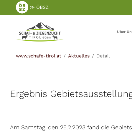
Zum
≫ ÖBSZ
Hauptinhalt
springen
Über Un
Sie sind hier:
www.schafe-tirol.at
Aktuelles
Detail
Ergebnis Gebietsausstellun
Am Samstag, den 25.2.2023 fand die Gebietsa