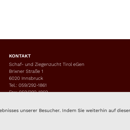
KONTAKT
Schaf- und Ziegenzucht Tirol eGen
Brixner Straße 1
6020 Innsbruck
Tel.: 059/292-1861
Fax: 059/292-1869
kompetenzzentrum.sz@lk-tirol.at
bnisses unserer Besucher. Indem Sie weiterhin auf dieser 