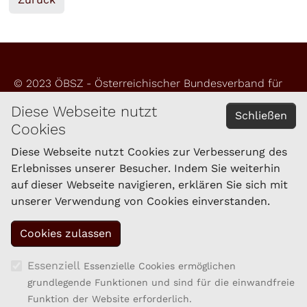
© 2023 ÖBSZ - Österreichischer Bundesverband für
Schafe und Ziegen
Diese Webseite nutzt
Schließen
Cookies
Impressum
Datenschutzerklärung
Diese Webseite nutzt Cookies zur Verbesserung des
Erlebnisses unserer Besucher. Indem Sie weiterhin
auf dieser Webseite navigieren, erklären Sie sich mit
KONTAKT
unserer Verwendung von Cookies einverstanden.
Schaf- und Ziegenzucht Tirol eGen
Brixner Straße 1
6020 Innsbruck
Tel.: 059/292-1861
Essenziell
Essenzielle Cookies ermöglichen
Fax: 059/292-1869
grundlegende Funktionen und sind für die einwandfreie
kompetenzzentrum.sz@lk-tirol.at
Funktion der Website erforderlich.